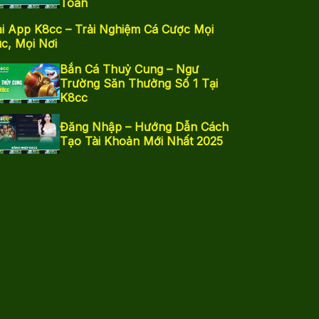
Toàn
i App K8cc – Trải Nghiệm Cá Cược Mọi
c, Mọi Nơi
Bắn Cá Thuỷ Cung – Ngư
Trường Săn Thưởng Số 1 Tại
K8cc
Đăng Nhập – Hướng Dẫn Cách
Tạo Tài Khoản Mới Nhất 2025