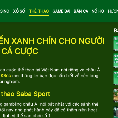
ASINO
XỔ SỐ
THỂ THAO
GAME BÀI
BẮN CÁ
NỔ HŨ
HƯỚ
B
ĐẾN XANH CHÍN CHO NGƯỜI
 CÁ CƯỢC
cá cược thể thao tại Việt Nam nói riêng và châu Á
a
K8cc
mọi thông tin bạn đọc cần biết về nền tảng
rải nghiệm.
ể thao Saba Sport
g gambling châu Á, nổi bật nhất với các sảnh thể
, tới nay nhà phát hành này đã có thâm niên hoạt
ịnh vị thế sân chơi số 1.