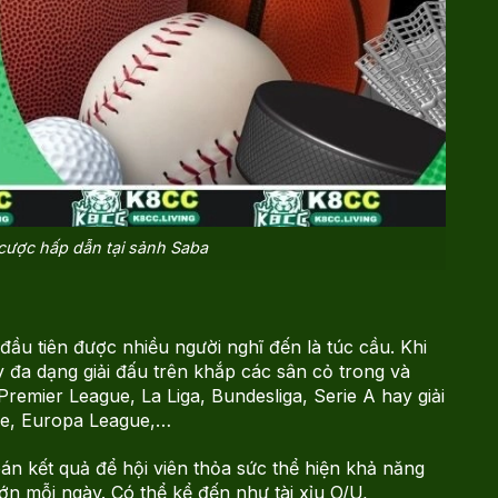
cược hấp dẫn tại sảnh Saba
u tiên được nhiều người nghĩ đến là túc cầu. Khi
y đa dạng giải đấu trên khắp các sân cỏ trong và
remier League, La Liga, Bundesliga, Serie A hay giải
ue, Europa League,…
án kết quả để hội viên thỏa sức thể hiện khả năng
ớn mỗi ngày. Có thể kể đến như tài xỉu O/U,