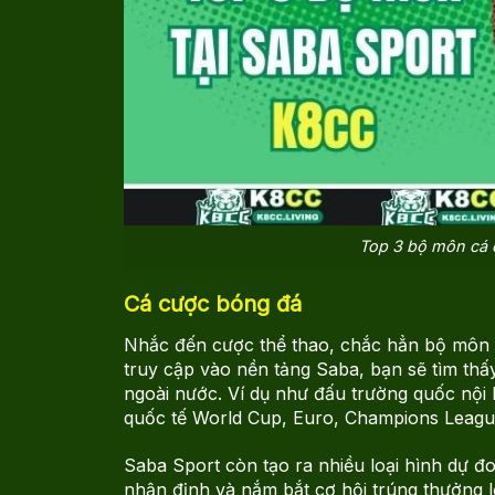
Top 3 bộ môn cá 
Cá cược bóng đá
Nhắc đến cược thể thao, chắc hẳn bộ môn đầ
truy cập vào nền tảng Saba, bạn sẽ tìm thấ
ngoài nước. Ví dụ như đấu trường quốc nội P
quốc tế World Cup, Euro, Champions Leag
Saba Sport còn tạo ra nhiều loại hình dự đo
nhận định và nắm bắt cơ hội trúng thưởng l