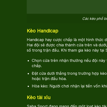
Các kèo phổ b
Kèo Handicap
Handicap hay cược chấp là một hình thức d
Hai đội sẽ được chia thành cửa trên và dưới,
số trong trận đấu. Khi tham gia kèo này tại
Chọn cửa trên nhận thưởng nếu đội này t
chấp.
Đặt cửa dưới thắng trong trường hợp kèo 
hoặc trận đấu hòa.
Hòa kèo: Người chơi nhận lại tiền vốn kh
Kèo tài xỉu
Saba Sport đang mang đến một loạt kèo tài 