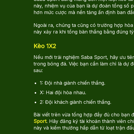
này, nhiệm vụ của bạn là dự đoán tổng số ph
hơn mức cược mà nền tảng ấn định ban đầ
Ngoài ra, chúng ta cũng có trường hợp hòa
này xảy ra khi tổng bàn thắng bằng đúng tỷ l
Kèo 1X2
Nếu mới trải nghiệm Saba Sport, hãy ưu tiê
trong bóng đá. Việc bạn cần làm chỉ là dự 
sau:
1: Đội nhà giành chiến thắng.
X: Hai đội hòa nhau.
2: Đội khách giành chiến thắng.
Bài viết trên vừa tổng hợp đầy đủ cho bạn đ
Sport
. Hãy đăng ký tài khoản thành viên ch
này và kiếm thưởng hấp dẫn từ loạt trận đấ