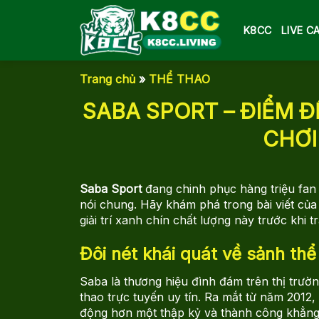
Bỏ
qua
K8CC
LIVE C
nội
dung
Trang chủ
»
THỂ THAO
SABA SPORT – ĐIỂM 
CHƠI
Saba Sport
đang chinh phục hàng triệu fan 
nói chung. Hãy khám phá trong bài viết củ
giải trí xanh chín chất lượng này trước khi t
Đôi nét khái quát về sảnh th
Saba là thương hiệu đình đám trên thị trườn
thao trực tuyến uy tín. Ra mắt từ năm 2012
động hơn một thập kỷ và thành công khẳng đ