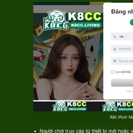
Xác thực tà
Người chơi truy cập từ thiết bị mới hoặc v