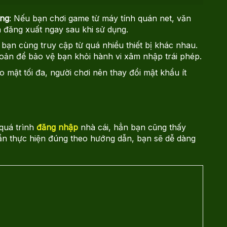
ộng
: Nếu bạn chơi game từ máy tính quán net, văn
n đăng xuất ngay sau khi sử dụng.
 bạn cùng truy cập từ quá nhiều thiết bị khác nhau.
hoản để bảo vệ bạn khỏi hành vi xâm nhập trái phép.
 mật tối đa, người chơi nên thay đổi mật khẩu ít
 quá trình
đăng nhập
nhà cái, hẳn bạn cũng thấy
ần thực hiện đúng theo hướng dẫn, bạn sẽ dễ dàng