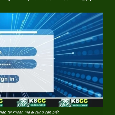
hập tài khoản mà ai cũng cần biết