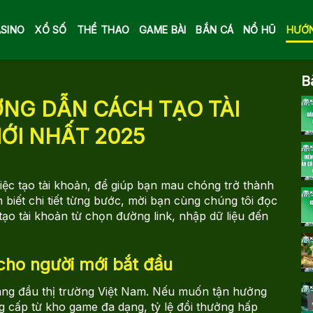
ASINO
XỔ SỐ
THỂ THAO
GAME BÀI
BẮN CÁ
NỔ HŨ
HƯỚ
B
NG DẪN CÁCH TẠO TÀI
ỚI NHẤT 2025
việc tạo tài khoản, để giúp bạn mau chóng trở thành
 biết chi tiết từng bước, mời bạn cùng chúng tôi đọc
ề tạo tài khoản từ chọn đường link, nhập dữ liệu đến
ho người mới bắt đầu
àng đầu thị trường Việt Nam. Nếu muốn tận hưởng
g cấp từ kho game đa dạng, tỷ lệ đổi thưởng hấp