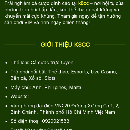
Trải nghiệm cá cược đỉnh cao tại
k8cc
– nơi hội tụ của
những trò chơi hấp dẫn, kèo thể thao chất lượng và
khuyến mãi cực khủng. Tham gia ngay để tận hưởng
sân chơi VIP và rinh ngay chiến thắng!
GIỚI THIỆU K8CC
Thể loại: Cá cược trực tuyến
Trò chơi nổi bật: Thể thao, Esports, Live Casino,
Bắn cá, Xổ số, Slots
Máy chủ: Anh, Phillipines, Malta
Website:
Văn phòng đại điện VN:
20 Đường Xương Cá 1, 2,
Bình Chánh, Thành phố Hồ Chí Minh Việt Nam
Số điện thoại:
0929921588