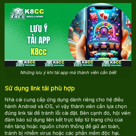
Những lưu ý khi tải app mà thành viên cần biết
Sử dụng link tải phù hợp
Nhà cái cung cấp ứng dụng dành riêng cho hệ điều
hành Android và iOS, vì vậy thành viên cần lựa chọn
đúng link tải để tránh lỗi cài đặt. Bên cạnh đó, hội viên
đảm bảo sử dụng liên kết trực tiếp từ trang chủ của
nền tảng hoặc nguồn chính thống để giữ an toàn,
tránh bị nhiễm virus hoặc các phần mềm độc hại.