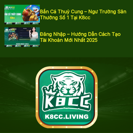
Bắn Cá Thuỷ Cung – Ngư Trường Săn
Thưởng Số 1 Tại K8cc
Đăng Nhập – Hướng Dẫn Cách Tạo
Tài Khoản Mới Nhất 2025