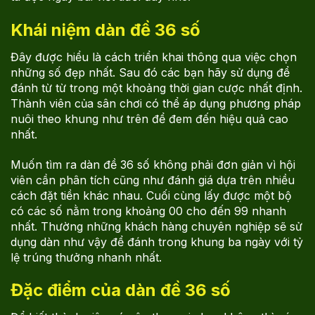
Khái niệm dàn đề 36 số
Đây được hiểu là cách triển khai thông qua việc chọn
những số đẹp nhất. Sau đó các bạn hãy sử dụng để
đánh từ từ trong một khoảng thời gian cược nhất định.
Thành viên của sân chơi có thể áp dụng phương pháp
nuôi theo khung như trên để đem đến hiệu quả cao
nhất.
Muốn tìm ra dàn đề 36 số không phải đơn giản vì hội
viên cần phân tích cũng như đánh giá dựa trên nhiều
cách đặt tiền khác nhau. Cuối cùng lấy được một bộ
có các số nằm trong khoảng 00 cho đến 99 nhanh
nhất. Thường những khách hàng chuyên nghiệp sẽ sử
dụng dàn như vậy để đánh trong khung ba ngày với tỷ
lệ trúng thưởng nhanh nhất.
Đặc điểm của dàn đề 36 số