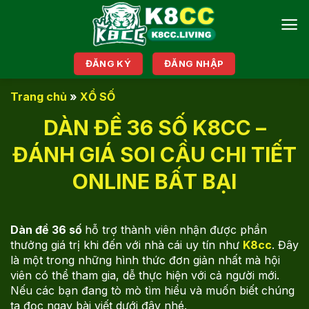
Bỏ
qua
nội
dung
ĐĂNG KÝ
ĐĂNG NHẬP
Trang chủ
»
XỔ SỐ
DÀN ĐỀ 36 SỐ K8CC –
ĐÁNH GIÁ SOI CẦU CHI TIẾT
ONLINE BẤT BẠI
Dàn đề 36 số
hỗ trợ thành viên nhận được phần
thưởng giá trị khi đến với nhà cái uy tín như
K8cc
. Đây
là một trong những hình thức đơn giản nhất mà hội
viên có thể tham gia, dễ thực hiện với cả người mới.
Nếu các bạn đang tò mò tìm hiểu và muốn biết chúng
ta đọc ngay bài viết dưới đây nhé.