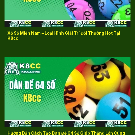
Xổ Số Miền Nam – Loại Hình Giải Trí Đổi Thưởng Hot Tại
K8cc
Hướng Dẫn Cách Tạo Dàn Đề 64 Số Giúp Thắng Lớn Cùng