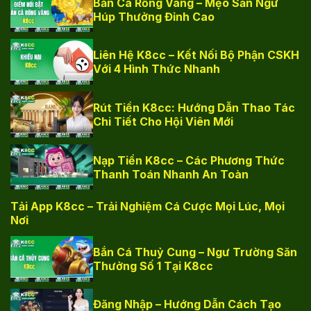
Bắn Cá Rồng Vàng – Mẹo Săn Ngư
Húp Thưởng Đỉnh Cao
Liên Hệ K8cc – Kết Nối Bộ Phận CSKH
Với 4 Hình Thức Nhanh
Rút Tiền K8cc: Hướng Dẫn Thao Tác
Chi Tiết Cho Hội Viên Mới
Nạp Tiền K8cc – Các Phương Thức
Thanh Toán Nhanh An Toàn
Tải App K8cc – Trải Nghiệm Cá Cược Mọi Lúc, Mọi
Nơi
Bắn Cá Thuỷ Cung – Ngư Trường Săn
Thưởng Số 1 Tại K8cc
Đăng Nhập – Hướng Dẫn Cách Tạo